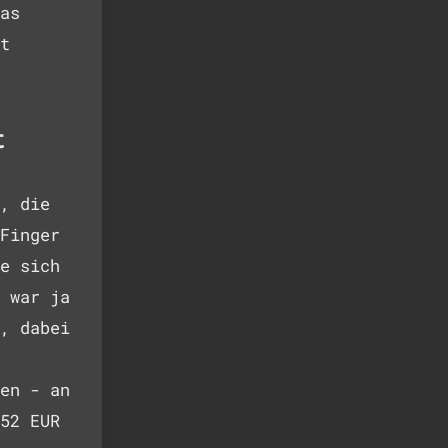
as
t
t
, die
Finger
e sich
 war ja
, dabei
en - an
52 EUR